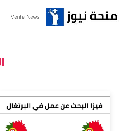
Menha News
منحة
نيوز
ا