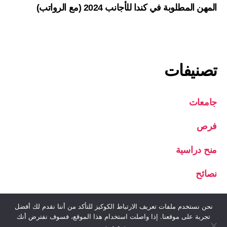
المهن المطلوبة في كندا للأجانب 2024 (مع الرواتب)
تصنيفات
جامعات
فرص
منح دراسية
نصائح
نحن نستخدم ملفات تعريف الارتباط الكوكيز للتأكد من أننا نقدم لك أفضل
تجربة على موقعنا. إذا واصلت استخدام هذا الموقع، فسوف نفترض أنك
© 2026
منحة نيوز
أعلى
↑
سعيد به.