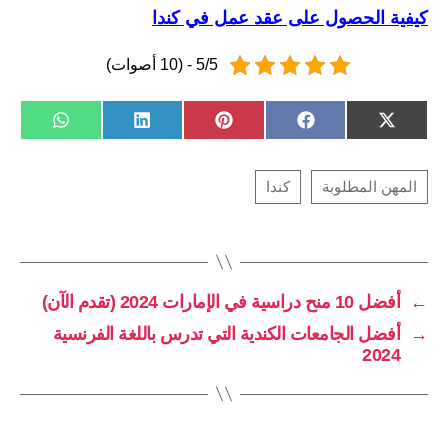
كيفية الحصول على عقد عمل في كندا
5/5 - (10 أصوات)
SHARE
SHARE
SHARE
SHARE
SHARE
W
L
P
F
X
ON
ON
ON
ON
ON
H
I
I
A
(
A
N
N
C
T
T
K
T
E
W
S
E
E
B
I
A
D
R
O
T
P
I
E
O
T
P
N
S
K
E
T
R
)
←
أفضل 10 منح دراسية في الإمارات 2024 (تقدم الآن)
→
أفضل الجامعات الكندية التي تدرس باللغة الفرنسية
2024