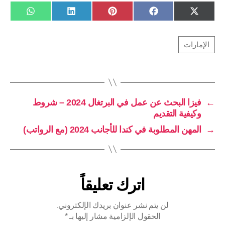
SHARE
SHARE
SHARE
SHARE
SHARE
W
L
P
F
X
ON
ON
ON
ON
ON
H
I
I
A
(
A
N
N
C
T
T
K
T
E
W
S
E
E
B
I
A
D
R
O
T
P
I
E
O
T
P
N
S
K
E
T
R
)
←
فيزا البحث عن عمل في البرتغال 2024 – شروط
وكيفية التقديم
→
المهن المطلوبة في كندا للأجانب 2024 (مع الرواتب)
اترك تعليقاً
لن يتم نشر عنوان بريدك الإلكتروني.
الحقول الإلزامية مشار إليها بـ
*