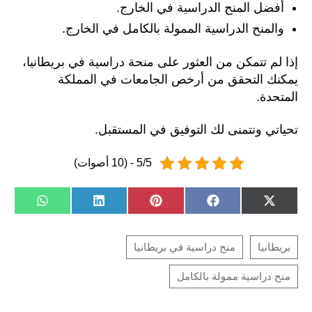
أفضل المنح الدراسية في الخارج.
والمنح الدراسية الممولة بالكامل في الخارج.
إذا لم تتمكن من العثور على منحة دراسية في بريطانيا،
يمكنك التحقق من أرخص الجامعات في المملكة
المتحدة.
تحياتي ونتمنى لك التوفيق في المستقبل.
5/5 - (10 أصوات)
SHARE
SHARE
SHARE
SHARE
SHARE
W
L
P
F
X
ON
ON
ON
ON
ON
H
I
I
A
(
A
N
N
C
T
T
K
T
E
W
S
E
E
B
I
A
D
R
O
T
P
I
E
O
T
P
N
S
K
E
T
R
)